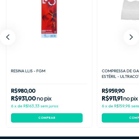
RESINA LLIS - FGM
COMPRESSA DE GAZ
ESTÉRIL - ULTRAC
R$980,00
R$959,90
R$931,00
no pix
R$911,91
no pix
6
x
de
R$163,33
sem juros
6
x
de
R$159,98
sem
COMPRAR