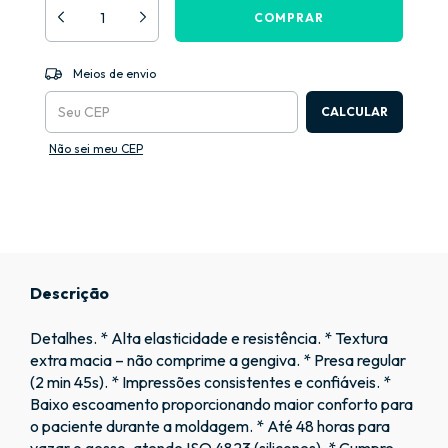
ALTERAR CEP
Entregas para o CEP:
Meios de envio
CALCULAR
Não sei meu CEP
Descrição
Detalhes. * Alta elasticidade e resistência. * Textura
extra macia – não comprime a gengiva. * Presa regular
(2 min 45s). * Impressões consistentes e confiáveis. *
Baixo escoamento proporcionando maior conforto para
o paciente durante a moldagem. * Até 48 horas para