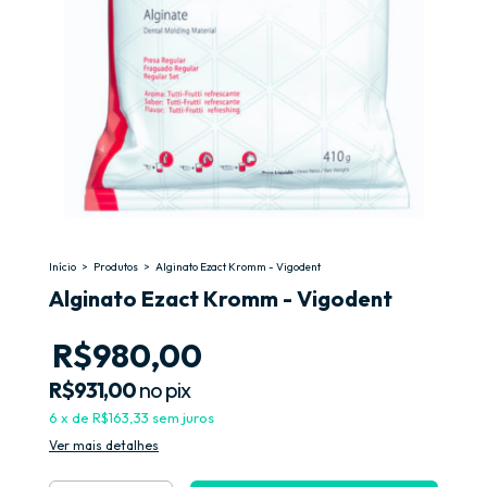
Início
>
Produtos
>
Alginato Ezact Kromm - Vigodent
Alginato Ezact Kromm - Vigodent
R$980,00
R$931,00
no pix
6
x
de
R$163,33
sem juros
Ver mais detalhes