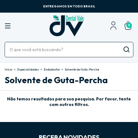
ENTREGAMOS EM TODO BRASIL
0
Início
>
Especialidades
>
Endodontia
>
Solvente de Guta-Percha
Solvente de Guta-Percha
Não temos resultados para sua pesquisa. Por favor, tente
com outros filtros.
RECEBA NOVIDADES