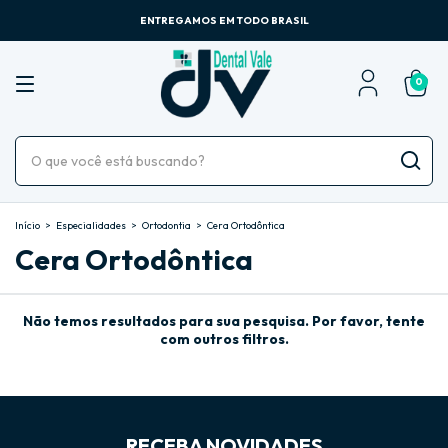
ENTREGAMOS EM TODO BRASIL
0
Início
>
Especialidades
>
Ortodontia
>
Cera Ortodôntica
Cera Ortodôntica
Não temos resultados para sua pesquisa. Por favor, tente
com outros filtros.
RECEBA NOVIDADES