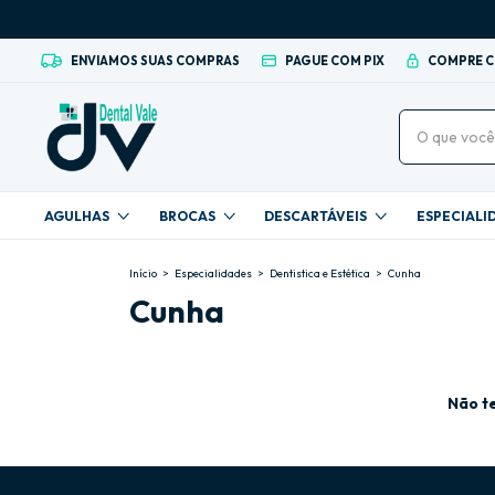
ENVIAMOS SUAS COMPRAS
PAGUE COM PIX
COMPRE 
AGULHAS
BROCAS
DESCARTÁVEIS
ESPECIALI
Início
>
Especialidades
>
Dentistica e Estética
>
Cunha
Cunha
Não te