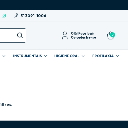
31 3091-1006
Olá!
Faça login
0
Ou cadastre-se
S
INSTRUMENTAIS
HIGIENE ORAL
PROFILAXIA
iltros.